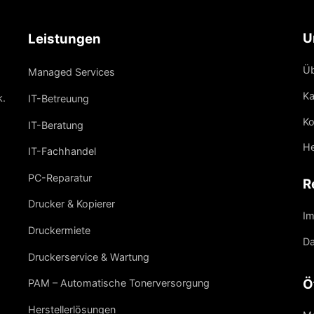
U
Leistungen
Üb
Managed Services
Ka
k.
IT-Betreuung
Ko
IT-Beratung
He
IT-Fachhandel
PC-Reparatur
R
Drucker & Kopierer
I
Druckermiete
Da
Druckerservice & Wartung
Ö
PAM – Automatische Tonerversorgung
Herstellerlösungen