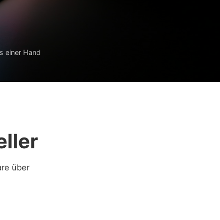
s einer Hand
ller
are über