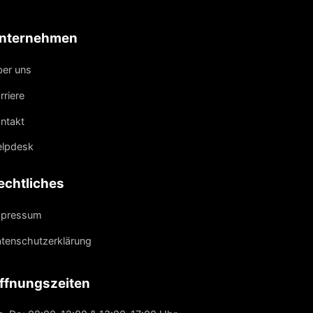
nternehmen
er uns
rriere
ntakt
lpdesk
echtliches
mpressum
tenschutzerklärung
ffnungszeiten