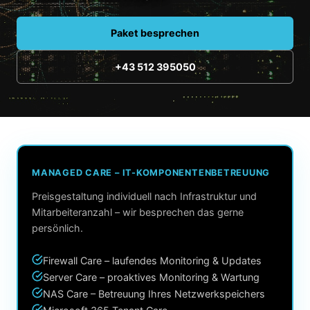
Druckerm
Übersicht
Drucker &
Unterneh
Paket besprechen
Druckerse
Konica Mi
Software 
Über uns
PAM – Au
+43 512 395050
HP Brand
Karriere
Microsoft
Apple
+43 512
Barco
MANAGED CARE – IT-KOMPONENTENBETREUUNG
Preisgestaltung individuell nach Infrastruktur und
Jabra
Mitarbeiteranzahl – wir besprechen das gerne
persönlich.
Firewall Care – laufendes Monitoring & Updates
Server Care – proaktives Monitoring & Wartung
NAS Care – Betreuung Ihres Netzwerkspeichers