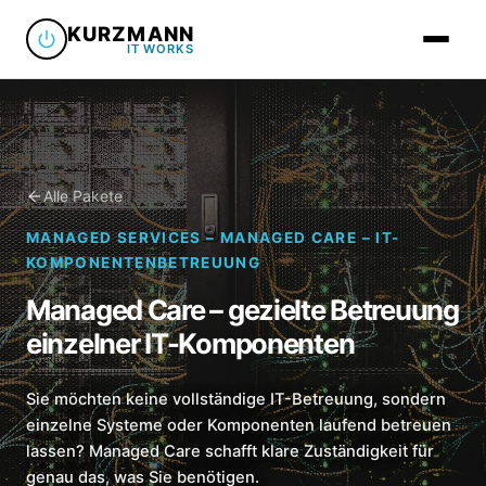
KURZMANN
IT WORKS
Managed S
Alle Pakete
MANAGED SERVICES – MANAGED CARE – IT-
Übersicht
IT-Service
KOMPONENTENBETREUUNG
Managed 
Managed Care – gezielte Betreuung
IT-Betreu
IT-Fachha
einzelner IT-Komponenten
Managed 
IT-Beratu
IT-Fachha
Managed 
Drucker & 
Sie möchten keine vollständige IT-Betreuung, sondern
PC-Repar
einzelne Systeme oder Komponenten laufend betreuen
Hardware
Drucker &
lassen? Managed Care schafft klare Zuständigkeit für
IT-Helpd
Hersteller
Netzwerk 
genau das, was Sie benötigen.