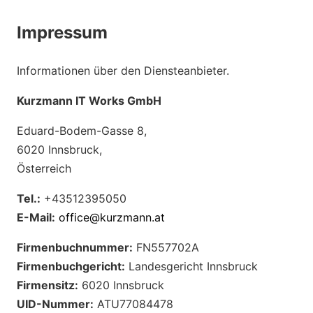
Druckerm
Übersicht
Drucker &
Unterneh
Impressum
Druckerse
Konica Mi
Software 
Über uns
PAM – Au
Informationen über den Diensteanbieter.
HP Brand
Karriere
Kurzmann IT Works GmbH
Microsoft
Eduard-Bodem-Gasse 8,
Apple
6020 Innsbruck,
+43 512
Österreich
Barco
Tel.:
+43512395050
Jabra
E-Mail:
office@kurzmann.at
Firmenbuchnummer:
FN557702A
Firmenbuchgericht:
Landesgericht Innsbruck
Firmensitz:
6020 Innsbruck
UID-Nummer:
ATU77084478