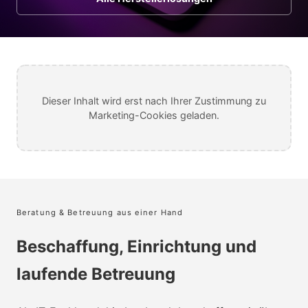
Druckerm
Übersicht
Drucker &
Unterneh
Druckerse
Konica Mi
Software 
Über uns
PAM – Au
HP Brand
Karriere
Dieser Inhalt wird erst nach Ihrer Zustimmung zu
Microsoft
Marketing-Cookies geladen.
Apple
+43 512
Barco
Jabra
Beratung & Betreuung aus einer Hand
Beschaffung, Einrichtung und
laufende Betreuung