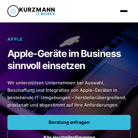
KURZMANN
IT WORKS
APPLE
Apple-Geräte im Business
Managed S
sinnvoll einsetzen
Übersicht
IT-Service
Wir unterstützen Unternehmen bei Auswahl,
Managed 
IT-Betreu
Beschaffung und Integration von Apple-Geräten in
IT-Fachha
Managed 
bestehende IT-Umgebungen – herstellerübergreifend,
IT-Beratu
praxisnah und abgestimmt auf Ihre Anforderungen.
IT-Fachha
Managed 
Drucker & 
PC-Repar
Hardware
Beratung anfragen
Drucker &
IT-Helpd
Hersteller
Netzwerk 
Alle Herstellerlösungen